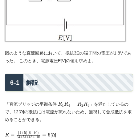
図のような直流回路において、抵抗3Ωの端子間の電圧が1.8Vであ
った。 このとき、電源電圧E[V]の値を求めよ。
解説
R_1R_4=R_2R_3
=
「直流ブリッジの平衡条件
」を満たしているの
R
R
R
R
1
4
2
3
で、12[Ω]の抵抗には電流が流れないため、無視して合成抵抗を求
めることができる。
(
4
+
5
)
(
8
+
1
0
)
R=\frac{(4+5)
=
=
6
[Ω]
R
(
4
+
5
)
+
(
8
+
1
0
)