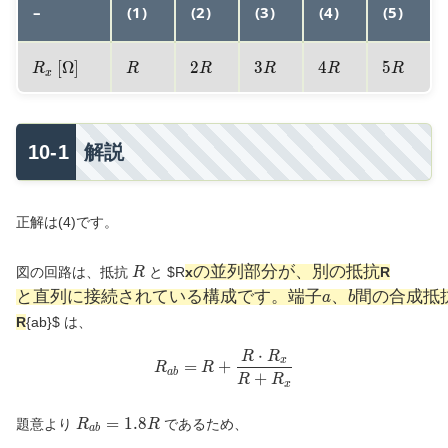
–
(1)
(2)
(3)
(4)
(5)
R_x \text{
R
2R
3R
4R
5R
[
Ω
]
2
3
4
5
R
R
R
R
R
R
x
[}\Omega\text{]}
解説
正解は(4)です。
R
の並
と直
の
並
列
部
分
が
、
別
の
抵
抗
図の回路は、抵抗
と
$R
x
R
R
列部
列に
と
直
列
に
接
続
さ
れ
て
い
る
構
成
で
す
。
端
子
、
間
の
合
成
抵
a
b
分
接続
R
{ab}
$ は、
が、
され
別の
てい
⋅
R
R
R_{ab} = R + \frac{R \cdo
x
=
+
抵抗
る構
R
R
a
b
+
R
R
x
成で
す。
R_{ab}
=
1
.
8
題意より
であるため、
R
R
端子
a
b
= 1.8R