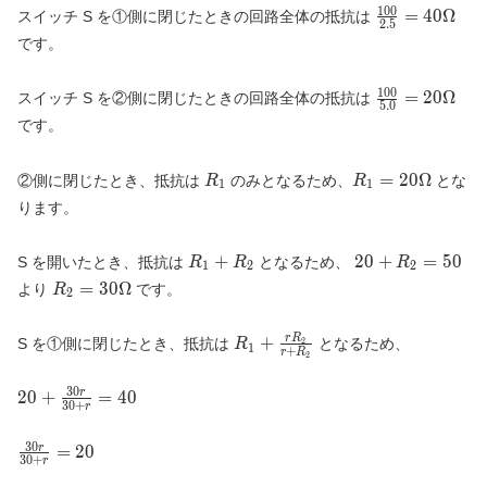
\Omega
1
0
0
\frac{100}
=
4
0
Ω
スイッチ S を①側に閉じたときの回路全体の抵抗は
2
.
5
{2.5} = 40
です。
\Omega
1
0
0
\frac{100}
=
2
0
Ω
スイッチ S を②側に閉じたときの回路全体の抵抗は
5
.
0
{5.0} = 20
です。
\Omega
R_1
R_1 =
=
2
0
Ω
②側に閉じたとき、抵抗は
のみとなるため、
とな
R
R
1
1
20
ります。
\Omega
R_1
20
+
2
0
+
=
5
0
S を開いたとき、抵抗は
となるため、
R
R
R
1
2
2
+
+
R_2 =
=
3
0
Ω
より
です。
R
2
R_2
R_2
30
=
\Omega
R_1 +
+
r
R
2
S を①側に閉じたとき、抵抗は
となるため、
50
R
1
+
r
R
2
\frac{r
R_2}
3
0
20 +
2
0
+
=
4
0
r
{r +
3
0
+
r
\frac{30
R_2}
r}{30 +
3
0
\frac{30
=
2
0
r
r} = 40
3
0
+
r
r}{30 +