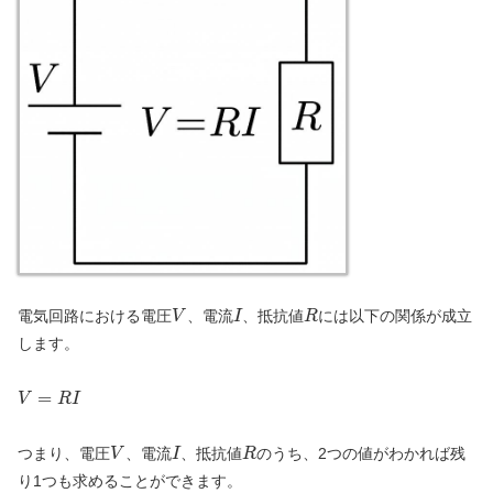
V
I
R
電気回路における電圧
、電流
、抵抗値
には以下の関係が成立
V
I
R
します。
V=RI
=
V
R
I
V
I
R
つまり、電圧
、電流
、抵抗値
のうち、2つの値がわかれば残
V
I
R
り1つも求めることができます。