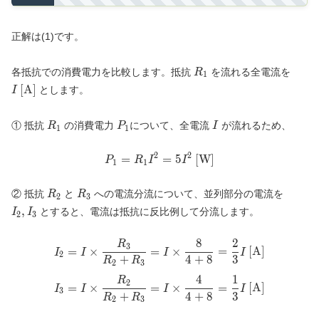
正解は(1)です。
R_1
I
各抵抗での消費電力を比較します。抵抗
を流れる全電流を
R
1
\tex
[A]
とします。
I
[A]}
R_1
P_1
I
① 抵抗
の消費電力
について、全電流
が流れるため、
R
P
I
1
1
2
2
=
P_1 = R_1 I^2 = 5 I^2 \text{
=
5
[W]
P
R
I
I
1
1
R_2
R_3
I_2,
② 抵抗
と
への電流分流について、並列部分の電流を
R
R
2
3
I_3
,
とすると、電流は抵抗に反比例して分流します。
I
I
2
3
8
2
R
I_2 = I \times \frac{R_3}{R_
3
=
×
=
×
=
[A]
I
I
I
I
2
+
4
+
8
3
R
R
2
3
4
1
R
I_3 = I \times \frac{R_2}{R_
2
=
×
=
×
=
[A]
I
I
I
I
3
+
4
+
8
3
R
R
2
3