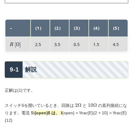
–
(1)
(2)
(3)
(4)
(5)
R \text{
[
Ω
]
2.5
3.5
0.5
1.5
4.5
R
[}\Omega\text{]}
解説
正解は(1)です。
2\Omega
10\Omega
2
Ω
1
0
Ω
スイッチSを開いているとき、回路は
と
の直列接続にな
ります。電流
$I
{open}
$ は、
I
{open} = \frac{E}{2 + 10} = \frac{E}
{12}