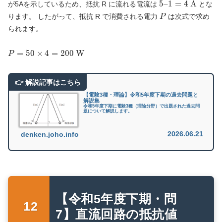
{50} = 1
5 – 1
5
–
1
=
4
A
が5Aを示しているため、抵抗 R に流れる電流は
とな
V}
\text{
\text{
= 4
P
ります。 したがって、抵抗 R で消費される電力
は次式で求め
V}
P
A}
\text{
られます。
A}
P =
=
5
0
×
4
=
2
0
0
W
P
50
\times
4 =
200
【電験3種・理論】令和5年度下期の過去問題と
\text{
解説集
令和5年度下期に電験3種（理論分野）で出題された過去問
W}
題について解説します。
2026.06.21
denken.joho.info
【令和5年度下期・問
7】直流回路の抵抗値