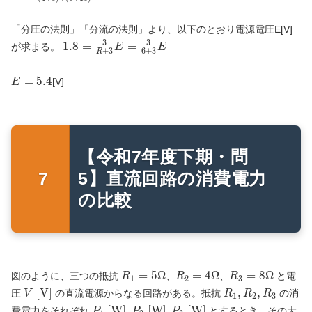
(8+10)}
{(4+5)+
「分圧の法則」「分流の法則」より、以下のとおり電源電圧E[V]
(8+10)}=6
3
3
1.8=\frac{3}
1
.
8
=
=
が求まる。
E
E
+
3
6
+
3
R
{R+3}E=\frac{3}
{6+3}E
E=5.4
=
5
.
4
[V]
E
【令和7年度下期・問
5】直流回路の消費電力
の比較
R_1 = 5
R_2 = 4
R_3 = 8
=
5
Ω
=
4
Ω
=
8
Ω
図のように、三つの抵抗
、
、
と電
R
R
R
1
2
3
\Omega
\Omega
\Omega
V
R_1,
[V]
,
,
圧
の直流電源からなる回路がある。抵抗
の消
V
R
R
R
1
2
3
\text{
R_2,
P_1
[W]
,
[W]
,
[W]
費電力をそれぞれ
とするとき、その大
P
P
P