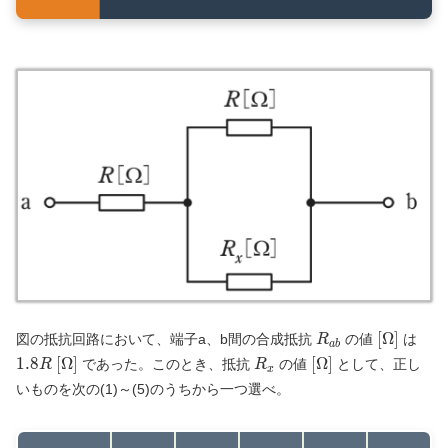
R_{ab}
\text{[}
1.8
[
Ω
]
図の抵抗回路において、端子a、b間の合成抵抗
の値
は
R
a
b
[}\
R_x
\text{[}\Omega\t
1
.
8
[
Ω
]
[
Ω
]
であった。このとき、抵抗
の値
として、正し
R
R
x
いものを次の(1)～(5)のうちから一つ選べ。