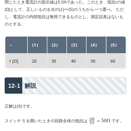
閉じたとき電流計の指示値は5.0Aであった。このとき、抵抗rの値
[Ω]として、正しいものを次の(1)〜(5)のうちから一つ選べ。 ただ
し、電流計の内部抵抗は無視できるものとし、測定誤差はないも
のとする。
–
(1)
(2)
(3)
(4)
(5)
r [Ω]
20
30
40
50
60
解説
正解は(5)です。
1
0
0
\frac{100}
=
5
0
Ω
スイッチ S を開いたときの回路全体の抵抗は
です。
2
.
0
{2.0} = 50