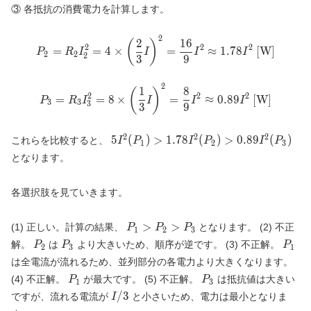
③ 各抵抗の消費電力を計算します。
2
P_2 = R_2 I_2^2 = 4 \times \l
2
1
6
(
)
2
2
2
=
=
4
×
=
≈
1
.
7
8
[W]
P
R
I
I
I
I
2
2
2
3
9
2
P_3 = R_3 I_3^2 = 8 \times \l
1
8
(
)
2
2
2
=
=
8
×
=
≈
0
.
8
9
[W]
P
R
I
I
I
I
3
3
3
3
9
2
2
2
5 I^2
5
(
)
>
1
.
7
8
(
)
>
0
.
8
9
(
)
これらを比較すると、
I
P
I
P
I
P
1
2
3
(P_1)
となります。
&gt;
1.78
各選択肢を見ていきます。
I^2
(P_2)
&gt;
P_1
>
>
(1) 正しい。計算の結果、
となります。 (2) 不正
P
P
P
1
2
3
0.89
&gt;
P_2
P_3
P_1
解。
は
より大きいため、順序が逆です。 (3) 不正解。
P
P
P
2
3
1
I^2
P_2
は全電流が流れるため、並列部分の各電力より大きくなります。
(P_3)
&gt;
P_1
P_3
(4) 不正解。
が最大です。 (5) 不正解。
は抵抗値は大きい
P
P_3
P
1
3
I/3
/
3
ですが、流れる電流が
と小さいため、電力は最小となりま
I