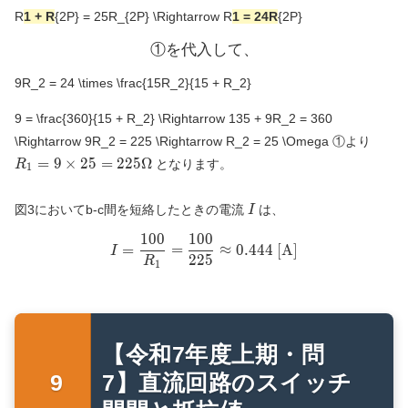
R
1 + R
{2P} = 25R_{2P} \Rightarrow R
1 = 24R
{2P}
①
を
代
入
①を代入して、
し
て
、
9R_2 = 24 \times \frac{15R_2}{15 + R_2}
9 = \frac{360}{15 + R_2} \Rightarrow 135 + 9R_2 = 360
R_1 
\Rightarrow 9R_2 = 225 \Rightarrow R_2 = 25 \Omega
①より
\tim
=
9
×
2
5
=
2
2
5
Ω
となります。
R
1
25 =
225
I
図3においてb-c間を短絡したときの電流
は、
\Om
I
1
0
0
1
0
0
I = \frac{100}{R_1} = \frac
=
=
≈
0
.
4
4
4
[A]
I
2
2
5
R
1
【令和7年度上期・問
7】直流回路のスイッチ