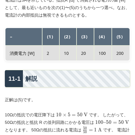
として、最も近いものを次の(1)〜(5)のうちから一つ選べ。なお、
電流計の内部抵抗は無視できるものとする。
–
(1)
(2)
(3)
(4)
(5)
消費電力 [W]
2
10
20
100
200
解説
正解は(5)です。
10
1
0
×
5
=
5
0
V
10Ωの抵抗での電圧降下は
です。 したがって、
\times
100 –
1
0
0
–
5
0
=
5
0
V
50Ωの抵抗と抵抗 R の並列回路にかかる電圧は
5 = 50
50 =
5
0
\frac{50}
=
1
A
となります。 50Ωの抵抗に流れる電流は
です。 電流計
\text{
5
0
50