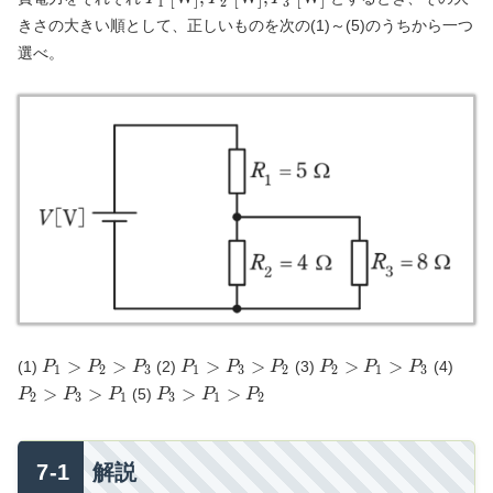
1
2
3
[V]}
R_3
\text{
きさの大きい順として、正しいものを次の(1)～(5)のうちから一つ
[W]},
選べ。
P_2
\text{
[W]},
P_3
\text{
[W]}
P_1
P_1
P_2
P_2
>
>
>
>
>
>
(1)
(2)
(3)
(4)
P
P
P
P
P
P
P
P
P
1
2
3
1
3
2
2
1
3
&gt;
&gt;
&gt;
&gt;
P_3
>
>
>
>
(5)
P
P
P
P
P
P
2
3
1
3
1
2
P_2
P_3
P_1
P_3
&gt;
&gt;
&gt;
&gt;
&gt;
P_1
P_3
P_2
P_3
P_1
&gt;
解説
P_2