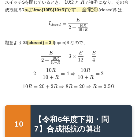
10\Omega
R
1
0
Ω
スイッチSを閉じているとき、
と
が並列になり、その合
R
は
で
は
で
す
。
全
電
流
成抵抗
$R
p
\frac{10R}{10+R}
I
{closed}
$ は、
す。
E
I_{closed} = \frac{E}{2 + 
全電
=
I
c
l
o
s
e
d
1
0
2
+
流
R
1
0
+
R
題意より
$I
{closed} = 3 I
{open}
$ なので、
E
E
E
\frac{E}{2 + \frac{10R}{10
=
3
×
=
1
0
1
2
4
2
+
R
1
0
+
R
1
0
1
0
R
R
2 + \frac{10R}{10+R} = 4 
2
+
=
4
⇒
=
2
1
0
+
1
0
+
R
R
1
0
=
2
0
+
2
⇒
8
10R = 20 + 2R \Rightarrow 
=
2
0
⇒
=
2
.
5
Ω
R
R
R
R
【令和6年度下期・問
7】合成抵抗の算出