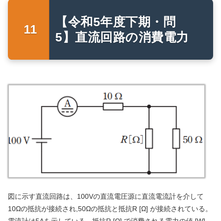
【令和5年度下期・問
5】直流回路の消費電力
図に示す直流回路は、100Vの直流電圧源に直流電流計を介して
10Ωの抵抗が接続され,50Ωの抵抗と抵抗R [Ω] が接続されている。
電流計は5Aを示している。抵抗R [Ω] で消費される電力の値 [W]