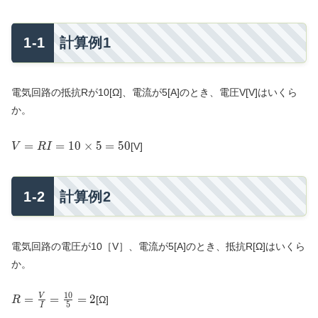
計算例1
電気回路の抵抗Rが10[Ω]、電流が5[A]のとき、電圧V[V]はいくら
か。
V=RI=10\times
=
=
1
0
×
5
=
5
0
[V]
V
R
I
5 =50
計算例2
電気回路の電圧が10［V］、電流が5[A]のとき、抵抗R[Ω]はいくら
か。
1
0
R=\frac{V}
=
=
=
2
V
[Ω]
R
5
I
{I}=\frac{10}