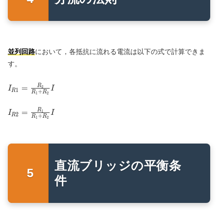
並列回路
において，各抵抗に流れる電流は以下の式で計算できま
す。
I_{R1}=\frac{R_2}
=
R
2
I
I
1
R
+
R
R
1
2
{R_1+R_2}I
I_{R2}=\frac{R_1}
=
R
1
I
I
2
R
+
R
R
1
2
{R_1+R_2}I
直流ブリッジの平衡条
件