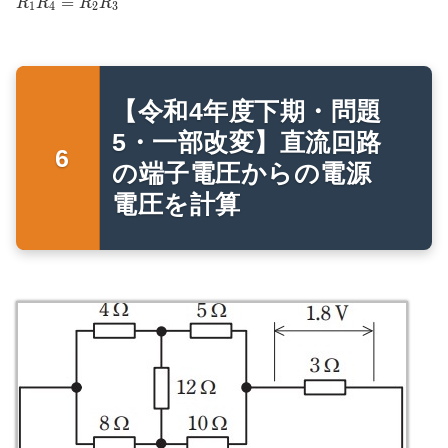
R_1R_4=R_2R_3
=
R
R
R
R
1
4
2
3
【令和4年度下期・問題
5・一部改変】直流回路
の端子電圧からの電源
電圧を計算