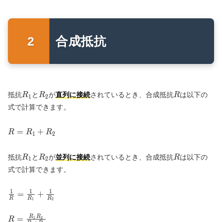
{5}=2
合成抵抗
R_1
R_2
R
抵抗
と
が
直列に接続
されているとき、合成抵抗
は以下の
R
R
R
1
2
式で計算できます。
R=
=
+
R
R
R
1
2
R_1+R_2
R_1
R_2
R
抵抗
と
が
並列に接続
されているとき、合成抵抗
は以下の
R
R
R
1
2
式で計算できます。
1
1
1
\frac{1}{R}=
=
+
R
R
R
1
2
\frac{1}
{R_1}+\frac{1}
R=\frac{R_1R_2}
=
R
R
1
2
R