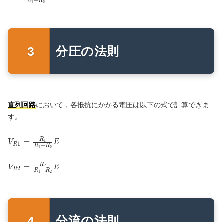
{R_2}
+
R
R
1
2
{R_1+R_2}
分圧の法則
直列回路
において，各抵抗にかかる電圧は以下の式で計算できま
す。
V_{R1}=\frac{R_1}
=
R
1
V
E
1
R
+
R
R
1
2
{R_1+R_2}E
V_{R2}=\frac{R_2}
=
R
2
V
E
2
R
+
R
R
1
2
{R_1+R_2}E
分流の法則