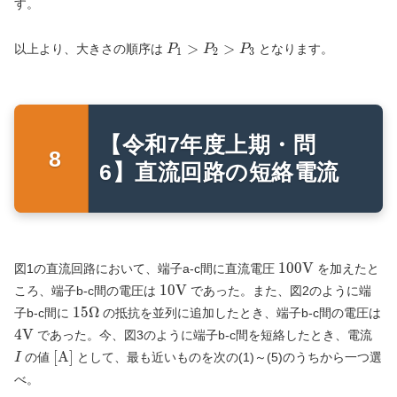
す。
P_1
>
>
以上より、大きさの順序は
となります。
P
P
P
1
2
3
&gt;
P_2
&gt;
P_3
【令和7年度上期・問
6】直流回路の短絡電流
100\text{V}
1
0
0
V
図1の直流回路において、端子a-c間に直流電圧
を加えたと
10\text{V}
1
0
V
ころ、端子b-c間の電圧は
であった。また、図2のように端
15\Omega
1
5
Ω
子b-c間に
の抵抗を並列に追加したとき、端子b-c間の電圧は
4\text{V}
I
4
V
であった。今、図3のように端子b-c間を短絡したとき、電流
\text{[A]}
[A]
の値
として、最も近いものを次の(1)～(5)のうちから一つ選
I
べ。