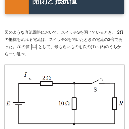
開閉と抵抗値
2\Om
2
Ω
図のような直流回路において、スイッチSを閉じているとき、
の抵抗を流れる電流は、スイッチSを開いたときの電流の3倍であ
R
\text{[}\Omega\text{]}
[
Ω
]
った。
の値
として、最も近いものを次の(1)～(5)のうちか
R
ら一つ選べ。