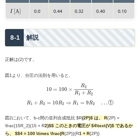
I
[A]
0.0
0.44
0.32
0.40
0.10
I
\text{
[A]}
解説
正解は(2)です。
図1より、分圧の法則を用いると、
R
10 = 100 \times \frac{R_2}
2
1
0
=
1
0
0
×
+
R
R
1
2
+
=
1
0
⇒
R_1 + R_2 = 10R_2 \Rightar
=
9
…
①
R
R
R
R
R
1
2
2
1
2
図2において、b-c間の並列合成抵抗
$R
{2P}
$ は、
R
{2P} =
\frac{15R_2}{15 + R
2}
$$ このときの電圧が $4\text{V}$ であるか
ら、 $$
4 = 100 \times \frac{R
{2P}}{R
1 + R
{2P}}