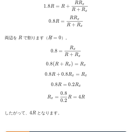
a、
R
R
1.8R = R + \frac{R R_x}{R
x
1
.
8
=
+
b間
R
R
+
R
R
x
の合
成抵
R
R
0.8R = \frac{R R_x}{R + R
x
0
.
8
=
R
抗
+
R
R
x
R
R
=
0
両辺を
で割ります（
）。
R
R
\neq
R
0.8 = \frac{R_x}{R + R_x}
0
x
0
.
8
=
+
R
R
x
0
.
8
(
+
0.8 (R + R_x) = R_x
)
=
R
R
R
x
x
0
.
8
+
0
.
8
0.8R + 0.8R_x = R_x
=
R
R
R
x
x
0
.
8
=
0.8R = 0.2R_x
0
.
2
R
R
x
0
.
8
R_x = \frac{0.8}{0.2} R = 4
=
=
4
R
R
R
x
0
.
2
4R
4
したがって、
となります。
R