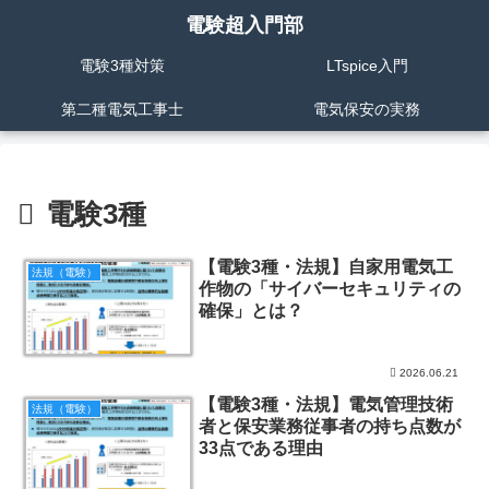
電験超入門部
電験3種対策
LTspice入門
第二種電気工事士
電気保安の実務
電験3種
【電験3種・法規】自家用電気工
法規（電験）
作物の「サイバーセキュリティの
確保」とは？
2026.06.21
【電験3種・法規】電気管理技術
法規（電験）
者と保安業務従事者の持ち点数が
33点である理由