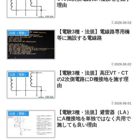
理由
2026.06.03
【電験3種・法規】電線路専用橋
法規（電験）
等に施設する電線路
2026.06.02
【電験3種・法規】高圧VT・CT
法規（電験）
の2次側電路にD種接地を施す理
由
2026.06.01
【電験3種・法規】避雷器（LA）
法規（電験）
にA種接地を単独ではなく共用で
施しても良い理由