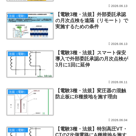
2026.06.13
【電験3種・法規】外部委託承認
法規（電験）
の月次点検を遠隔（リモート）で
実施するための条件
2026.06.13
【電験3種・法規】スマート保安
法規（電験）
導入で外部委託承認の月次点検が
3月に1回に延伸
2026.06.11
【電験3種・法規】変圧器の混触
法規（電験）
防止板にB種接地を施す理由
2026.06.04
【電験3種・法規】特別高圧VT・
法規（電験）
CTの2次側電路にA種接地を施す