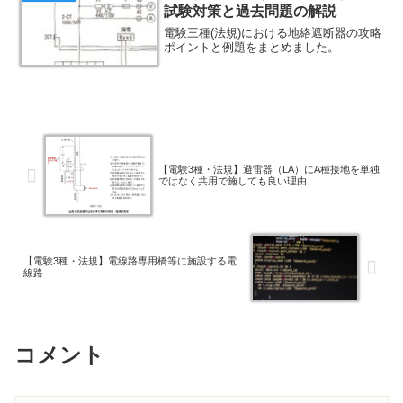
試験対策と過去問題の解説
電験三種(法規)における地絡遮断器の攻略
ポイントと例題をまとめました。
【電験3種・法規】避雷器（LA）にA種接地を単独
ではなく共用で施しても良い理由
【電験3種・法規】電線路専用橋等に施設する電
線路
コメント