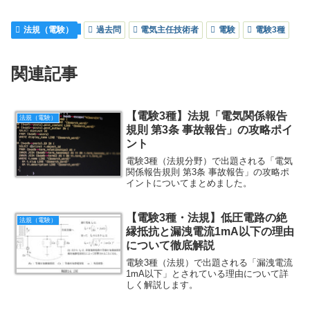
法規（電験）
過去問
電気主任技術者
電験
電験3種
関連記事
【電験3種】法規「電気関係報告
法規（電験）
規則 第3条 事故報告」の攻略ポイ
ント
電験3種（法規分野）で出題される「電気
関係報告規則 第3条 事故報告」の攻略ポ
イントについてまとめました。
【電験3種・法規】低圧電路の絶
法規（電験）
縁抵抗と漏洩電流1mA以下の理由
について徹底解説
電験3種（法規）で出題される「漏洩電流
1mA以下」とされている理由について詳
しく解説します。