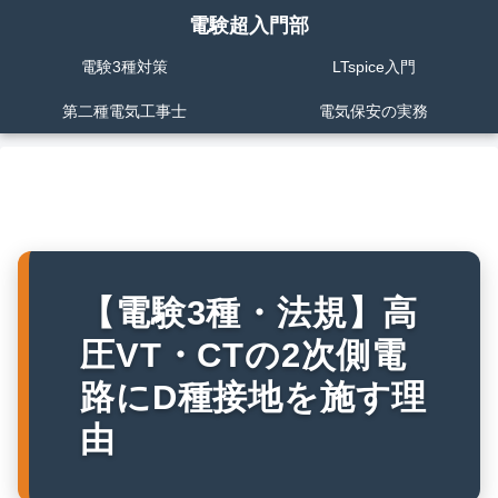
電験超入門部
電験3種対策
LTspice入門
第二種電気工事士
電気保安の実務
【電験3種・法規】高
圧VT・CTの2次側電
路にD種接地を施す理
由