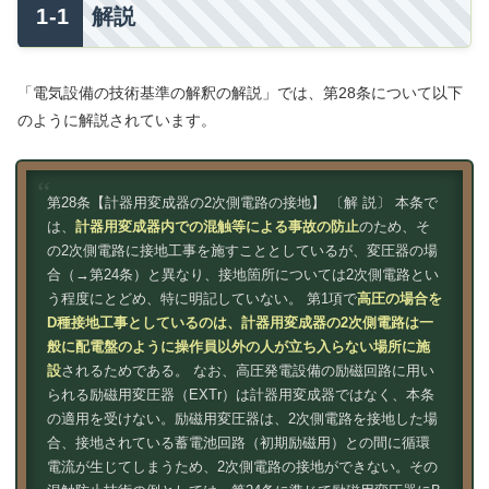
解説
「電気設備の技術基準の解釈の解説」では、第28条について以下
のように解説されています。
第28条【計器用変成器の2次側電路の接地】 〔解 説〕 本条で
は、
計器用変成器内での混触等による事故の防止
のため、そ
の2次側電路に接地工事を施すこととしているが、変圧器の場
合（→第24条）と異なり、接地箇所については2次側電路とい
う程度にとどめ、特に明記していない。 第1項で
高圧の場合を
D種接地工事としているのは、計器用変成器の2次側電路は一
般に配電盤のように操作員以外の人が立ち入らない場所に施
設
されるためである。 なお、高圧発電設備の励磁回路に用い
られる励磁用変圧器（EXTr）は計器用変成器ではなく、本条
の適用を受けない。励磁用変圧器は、2次側電路を接地した場
合、接地されている蓄電池回路（初期励磁用）との間に循環
電流が生じてしまうため、2次側電路の接地ができない。その