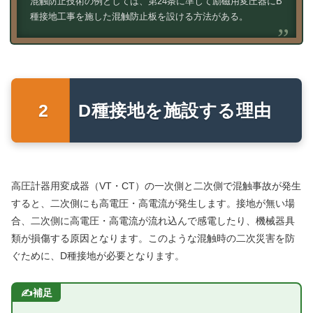
混触防止技術の例としては、第24条に準じて励磁用変圧器にB
種接地工事を施した混触防止板を設ける方法がある。
D種接地を施設する理由
高圧計器用変成器（VT・CT）の一次側と二次側で混触事故が発生
すると、二次側にも高電圧・高電流が発生します。接地が無い場
合、二次側に高電圧・高電流が流れ込んで感電したり、機械器具
類が損傷する原因となります。このような混触時の二次災害を防
ぐために、D種接地が必要となります。