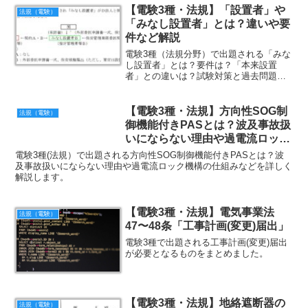
【電験3種・法規】「設置者」や
法規（電験）
「みなし設置者」とは？違いや要
件など解説
電験3種（法規分野）で出題される「みな
し設置者」とは？要件は？「本来設置
者」との違いは？試験対策と過去問題を
解説します。
【電験3種・法規】方向性SOG制
法規（電験）
御機能付きPASとは？波及事故扱
いにならない理由や過電流ロック
機構の仕組みなど
電験3種(法規）で出題される方向性SOG制御機能付きPASとは？波
及事故扱いにならない理由や過電流ロック機構の仕組みなどを詳しく
解説します。
【電験3種・法規】電気事業法
法規（電験）
47〜48条「工事計画(変更)届出」
電験3種で出題される工事計画(変更)届出
が必要となるものをまとめました。
【電験3種・法規】地絡遮断器の
法規（電験）