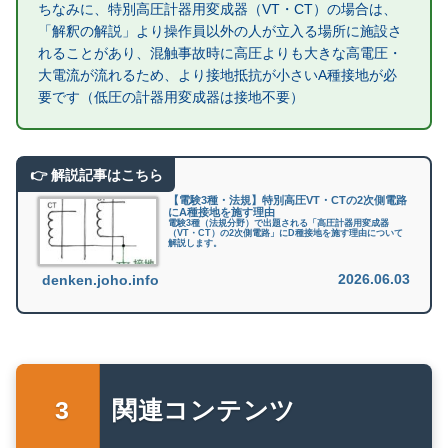
ちなみに、特別高圧計器用変成器（VT・CT）の場合は、
「解釈の解説」より操作員以外の人が立入る場所に施設さ
れることがあり、混触事故時に高圧よりも大きな高電圧・
大電流が流れるため、より接地抵抗が小さいA種接地が必
要です（低圧の計器用変成器は接地不要）
【電験3種・法規】特別高圧VT・CTの2次側電路
にA種接地を施す理由
電験3種（法規分野）で出題される「高圧計器用変成器
（VT・CT）の2次側電路」にD種接地を施す理由について
解説します。
2026.06.03
denken.joho.info
関連コンテンツ