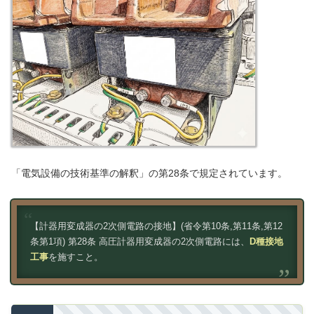
「電気設備の技術基準の解釈」の第28条で規定されています。
【計器用変成器の2次側電路の接地】(省令第10条,第11条,第12
条第1項) 第28条 高圧計器用変成器の2次側電路には、
D種接地
工事
を施すこと。