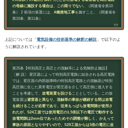
の母線に施設する場合は、この限りでない
。（関連省令第10
条） 2 前項の装置には、
A種接地工事
を施すこと。（関連省令
第10条、第11条）
上記については「
電気設備の技術基準の解釈の解説
」で以下のよ
うに解説されています。
第25条【特別高圧と高圧との混触等による危険防止施設】
〔解 説〕 変圧器によって特別高圧電路に結合される高圧電路
では、変圧器の内部故障時の特別高圧電路との混触及び特別
高圧側に生じた異常電圧が変圧器を介して高圧側に侵入する
ことを考慮して、
放電装置を設ける
こととしている。この放
電装置は
避雷器と異なり、混触等の事故が継続する間は放電
を続けることが必要であり、従来もっぱら放電間隙が使用さ
れたが、S24工規では使用電圧の1.5倍以下の電圧で動作する
放電間隙は2mm位であったためその調整が難しく、かえって
事故の原因となりやすいので、S29工規からは3倍の電圧に改