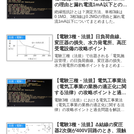
の理由と漏れ電流1mA以下との関
係
絶縁抵抗計とは？測定方法、単相3線は
0.1MΩ、3相3線は0.2MΩの理由と漏れ電
流1mA以下についてまとめました。
【電験3種・法規】日負荷曲線、
法規（電験）
変圧器の損失、水力発電所、高圧
受電設備の攻略ポイント
電験三種（法規）で出題される「電気施
設管理」の日負荷曲線、変圧器の損失、
水力発電所の攻略ポイントをまとめまし
た。
【電験三種・法規】電気工事業法
法規（電験）
（電気工事業の業務の適正化に関
する法律）の攻略ポイントと過去
問題解説
電験3種（法規）における電気工事業法
（電気工事業の業務の適正化に関する法
律）の攻略ポイントと過去問題を解説し
ます。
【電験3種・法規】Δ結線の変圧
法規（電験）
器2次側が400V回路のとき、混触