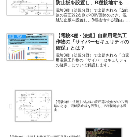
防止板を設置し、B種接地する理
由
電験3種（法規分野）で出題される「Δ結
線の変圧器2次側が400V回路のとき、混
触防止板を設置し、B種接地する理由」に
ついて解説します。
【電験3種・法規】自家用電気工
法規（電験）
作物の「サイバーセキュリティの
確保」とは？
電験3種（法規分野）で出題される「自家
用電気工作物の「サイバーセキュリティ
の確保」について解説します。
【電験3種・法規】Δ結線の変圧器2次側が400V回
路のとき、混触防止板を設置し、B種接地する理
由
【電験3種・法規】特別高圧の変圧器及び調相設