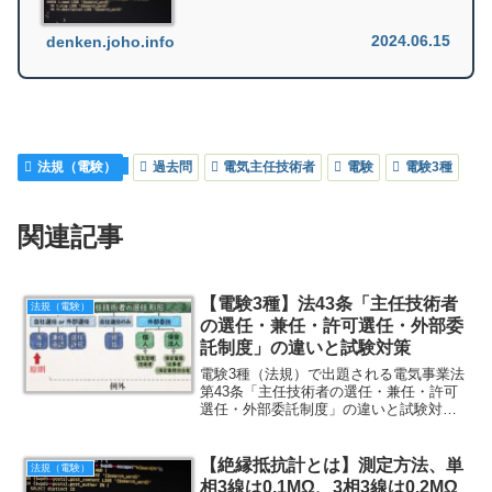
2024.06.15
denken.joho.info
法規（電験）
過去問
電気主任技術者
電験
電験3種
関連記事
【電験3種】法43条「主任技術者
法規（電験）
の選任・兼任・許可選任・外部委
託制度」の違いと試験対策
電験3種（法規）で出題される電気事業法
第43条「主任技術者の選任・兼任・許可
選任・外部委託制度」の違いと試験対
策、過去問題を解説します。
【絶縁抵抗計とは】測定方法、単
法規（電験）
相3線は0.1MΩ、3相3線は0.2MΩ