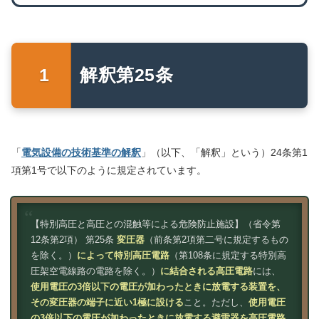
解釈第25条
「
電気設備の技術基準の解釈
」（以下、「解釈」という）24条第1
項第1号で以下のように規定されています。
【特別高圧と高圧との混触等による危険防止施設】（省令第
12条第2項） 第25条
変圧器
（前条第2項第二号に規定するもの
を除く。）
によって特別高圧電路
（第108条に規定する特別高
圧架空電線路の電路を除く。）
に結合される高圧電路
には、
使用電圧の3倍以下の電圧が加わったときに放電する装置を、
その変圧器の端子に近い1極に設ける
こと。ただし、
使用電圧
の3倍以下の電圧が加わったときに放電する避雷器を高圧電路