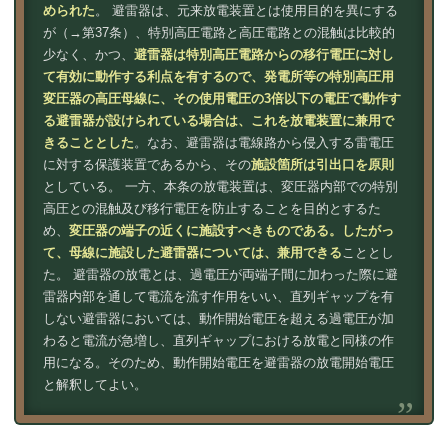
められた
。 避雷器は、元来放電装置とは使用目的を異にする
が（→第37条）、特別高圧電路と高圧電路との混触は比較的
少なく、かつ、
避雷器は特別高圧電路からの移行電圧に対し
て有効に動作する利点を有するので、発電所等の特別高圧用
変圧器の高圧母線に、その使用電圧の3倍以下の電圧で動作す
る避雷器が設けられている場合は、これを放電装置に兼用で
きることとした
。なお、避雷器は電線路から侵入する雷電圧
に対する保護装置であるから、その
施設箇所は引出口を原則
としている。 一方、本条の放電装置は、変圧器内部での特別
高圧との混触及び移行電圧を防止することを目的とするた
め、
変圧器の端子の近くに施設すべきものである。したがっ
て、母線に施設した避雷器については、兼用できる
こととし
た。 避雷器の放電とは、過電圧が両端子間に加わった際に避
雷器内部を通して電流を流す作用をいい、直列ギャップを有
しない避雷器においては、動作開始電圧を超える過電圧が加
わると電流が急増し、直列ギャップにおける放電と同様の作
用になる。そのため、動作開始電圧を避雷器の放電開始電圧
と解釈してよい。