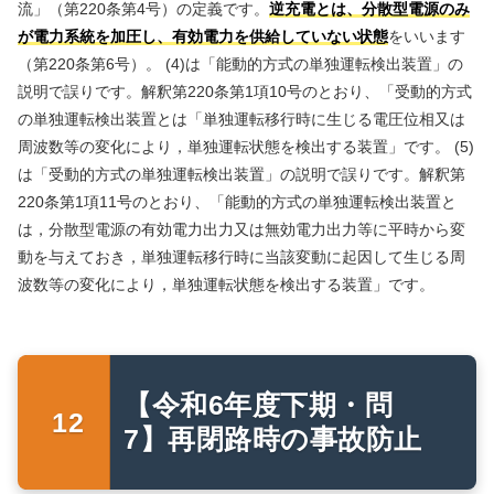
流」（第220条第4号）の定義です。
逆充電とは、分散型電源のみ
が電力系統を加圧し、有効電力を供給していない状態
をいいます
（第220条第6号）。 (4)は「能動的方式の単独運転検出装置」の
説明で誤りです。解釈第220条第1項10号のとおり、「受動的方式
の単独運転検出装置とは「単独運転移行時に生じる電圧位相又は
周波数等の変化により，単独運転状態を検出する装置」です。 (5)
は「受動的方式の単独運転検出装置」の説明で誤りです。解釈第
220条第1項11号のとおり、「能動的方式の単独運転検出装置と
は，分散型電源の有効電力出力又は無効電力出力等に平時から変
動を与えておき，単独運転移行時に当該変動に起因して生じる周
波数等の変化により，単独運転状態を検出する装置」です。
【令和6年度下期・問
7】再閉路時の事故防止