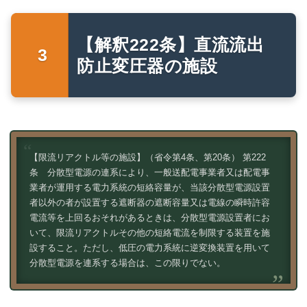
【解釈222条】直流流出
防止変圧器の施設
【限流リアクトル等の施設】（省令第4条、第20条） 第222
条 分散型電源の連系により、一般送配電事業者又は配電事
業者が運用する電力系統の短絡容量が、当該分散型電源設置
者以外の者が設置する遮断器の遮断容量又は電線の瞬時許容
電流等を上回るおそれがあるときは、分散型電源設置者にお
いて、限流リアクトルその他の短絡電流を制限する装置を施
設すること。ただし、低圧の電力系統に逆変換装置を用いて
分散型電源を連系する場合は、この限りでない。