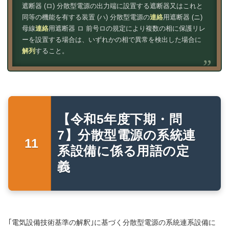
遮断器 (ロ) 分散型電源の出力端に設置する遮断器又はこれと
同等の機能を有する装置 (ハ) 分散型電源の
連絡
用遮断器 (ニ)
母線
連絡
用遮断器 ロ 前号ロの規定により複数の相に保護リレ
ーを設置する場合は、いずれかの相で異常を検出した場合に
解列
すること。
【令和5年度下期・問
7】分散型電源の系統連
系設備に係る用語の定
義
｢電気設備技術基準の解釈｣に基づく分散型電源の系統連系設備に