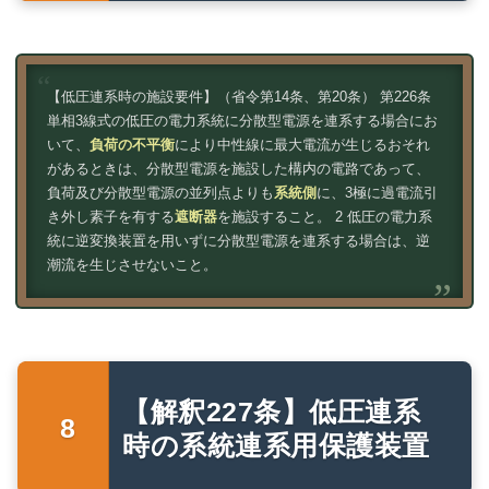
【低圧連系時の施設要件】（省令第14条、第20条） 第226条
単相3線式の低圧の電力系統に分散型電源を連系する場合にお
いて、
負荷の不平衡
により中性線に最大電流が生じるおそれ
があるときは、分散型電源を施設した構内の電路であって、
負荷及び分散型電源の並列点よりも
系統側
に、3極に過電流引
き外し素子を有する
遮断器
を施設すること。 2 低圧の電力系
統に逆変換装置を用いずに分散型電源を連系する場合は、逆
潮流を生じさせないこと。
【解釈227条】低圧連系
時の系統連系用保護装置