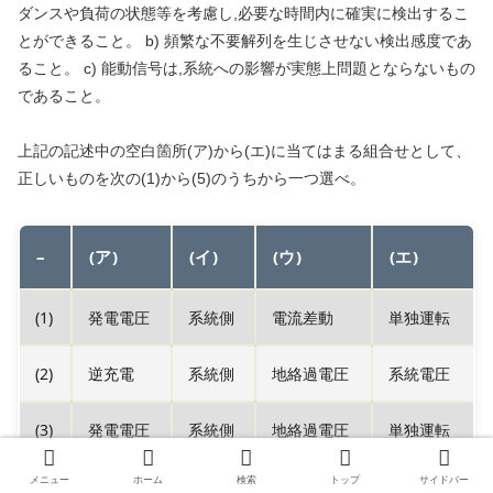
ダンスや負荷の状態等を考慮し,必要な時間内に確実に検出するこ
とができること。 b) 頻繁な不要解列を生じさせない検出感度であ
ること。 c) 能動信号は,系統への影響が実態上問題とならないもの
であること。
上記の記述中の空白箇所(ア)から(エ)に当てはまる組合せとして、
正しいものを次の(1)から(5)のうちから一つ選べ。
–
(ア)
(イ)
(ウ)
(エ)
(1)
発電電圧
系統側
電流差動
単独運転
(2)
逆充電
系統側
地絡過電圧
系統電圧
(3)
発電電圧
系統側
地絡過電圧
単独運転
メニュー
ホーム
検索
トップ
サイドバー
(4)
発電側
発電側
地絡過電圧
単独運転