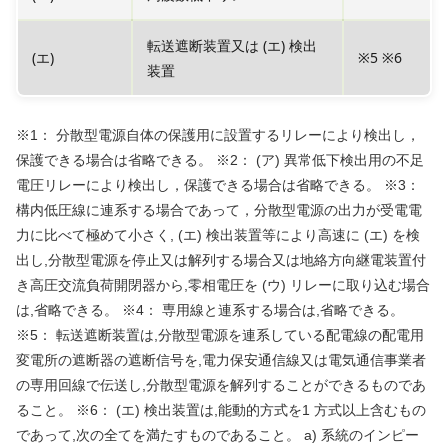
転送遮断装置又は (エ) 検出
(エ)
※5 ※6
装置
※1： 分散型電源自体の保護用に設置するリレーにより検出し，
保護できる場合は省略できる。 ※2： (ア) 異常低下検出用の不足
電圧リレーにより検出し，保護できる場合は省略できる。 ※3：
構内低圧線に連系する場合であって，分散型電源の出力が受電電
力に比べて極めて小さく, (エ) 検出装置等により高速に (エ) を検
出し,分散型電源を停止又は解列する場合又は地絡方向継電装置付
き高圧交流負荷開閉器から,零相電圧を (ウ) リレーに取り込む場合
は,省略できる。 ※4： 専用線と連系する場合は,省略できる。
※5： 転送遮断装置は,分散型電源を連系している配電線の配電用
変電所の遮断器の遮断信号を,電力保安通信線又は電気通信事業者
の専用回線で伝送し,分散型電源を解列することができるものであ
ること。 ※6： (エ) 検出装置は,能動的方式を1 方式以上含むもの
であって,次の全てを満たすものであること。 a) 系統のインピー