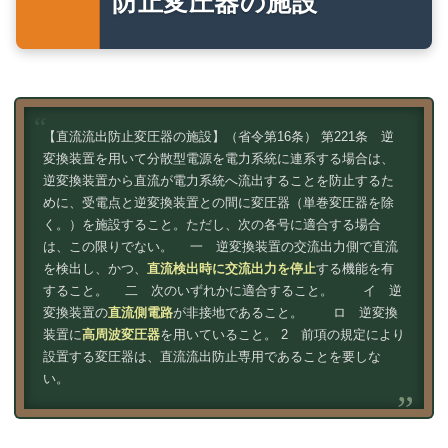
防止変圧器の施設
【直流流出防止変圧器の施設】（省令第16条） 第221条 逆
変換装置を用いて分散型電源を電力系統に連系する場合は、
逆変換装置から直流が電力系統へ流出することを防止するた
めに、受電点と逆変換装置との間に変圧器（単巻変圧器を除
く。）を施設すること。ただし、次の各号に適合する場合
は、この限りでない。 一 逆変換装置の交流出力側で直流
を検出し、かつ、
直流検出時に交流出力を停止
する機能を有
すること。 二 次のいずれかに適合すること。 イ 逆
変換装置の
直流側電路
が非接地であること。 ロ 逆変換
装置に
高周波変圧器
を用いていること。 2 前項の規定により
設置する変圧器は、直流流出防止専用であることを要しな
い。