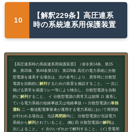
【解釈229条】高圧連系
時の系統連系用保護装置
【高圧連系時の系統連系用保護装置】（省令第14条、第15
条、第20条、第44条第1項） 第229条 高圧の電力系統に分散
型電源を連系する場合は、次の各号により、異常時に分散型
電源を自動的に
解列
するための装置を施設すること。 一 次に
掲げる異常を保護リレー等により検出し、分散型電源を自動
的に
解列
すること。 イ 分散型電源の異常又は故障 ロ 連系し
ている電力系統の短絡事故又は地絡事故 ハ 分散型電源の
単独
運転
二 一般送配電事業者が運用する電力系統において再閉路
が行われる場合は、当該
再閉路
時に、分散型電源が当該電力
系統から
解列
されていること。 (略) 四 分散型電源の
解列
は、
次によること。 イ 次のいずれかで解列すること。 (イ) 受電用