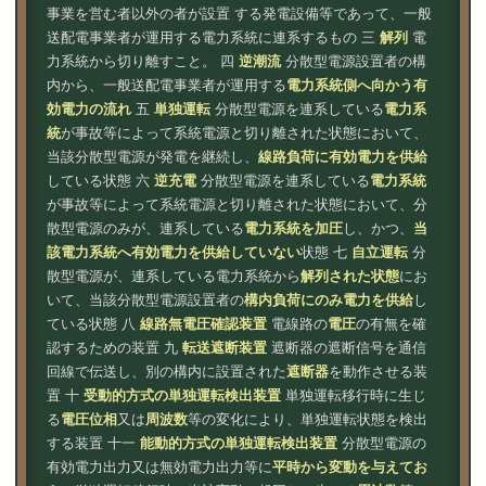
事業を営む者以外の者が設置 する発電設備等であって、一般
送配電事業者が運用する電力系統に連系するもの 三
解列
電
力系統から切り離すこと。 四
逆潮流
分散型電源設置者の構
内から、一般送配電事業者が運用する
電力系統側へ向かう有
効電力の流れ
五
単独運転
分散型電源を連系している
電力系
統
が事故等によって系統電源と切り離された状態において、
当該分散型電源が発電を継続し、
線路負荷に有効電力を供給
している状態 六
逆充電
分散型電源を連系している
電力系統
が事故等によって系統電源と切り離された状態において、分
散型電源のみが、連系している
電力系統を加圧
し、かつ、
当
該電力系統へ有効電力を供給していない
状態 七
自立運転
分
散型電源が、連系している電力系統から
解列された状態
にお
いて、当該分散型電源設置者の
構内負荷にのみ電力を供給
し
ている状態 八
線路無電圧確認装置
電線路の
電圧
の有無を確
認するための装置 九
転送遮断装置
遮断器の遮断信号を通信
回線で伝送し、別の構内に設置された
遮断器
を動作させる装
置 十
受動的方式の単独運転検出装置
単独運転移行時に生じ
る
電圧位相
又は
周波数
等の変化により、単独運転状態を検出
する装置 十一
能動的方式の単独運転検出装置
分散型電源の
有効電力出力又は無効電力出力等に
平時から変動を与えてお