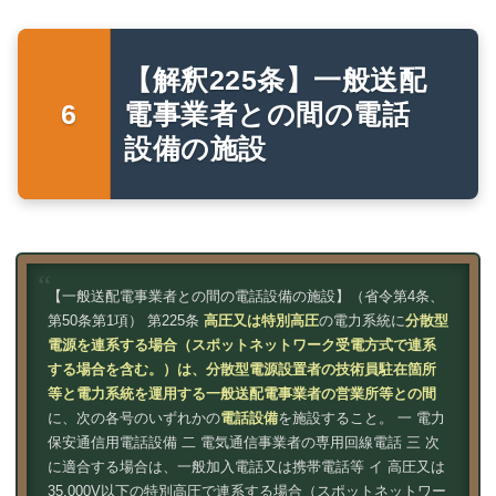
【解釈225条】一般送配
電事業者との間の電話
設備の施設
【一般送配電事業者との間の電話設備の施設】（省令第4条、
第50条第1項） 第225条
高圧又は特別高圧
の電力系統に
分散型
電源を連系する場合（スポットネットワーク受電方式で連系
する場合を含む。）は、分散型電源設置者の技術員駐在箇所
等と電力系統を運用する一般送配電事業者の営業所等との間
に、次の各号のいずれかの
電話設備
を施設すること。 一 電力
保安通信用電話設備 二 電気通信事業者の専用回線電話 三 次
に適合する場合は、一般加入電話又は携帯電話等 イ 高圧又は
35,000V以下の特別高圧で連系する場合（スポットネットワー