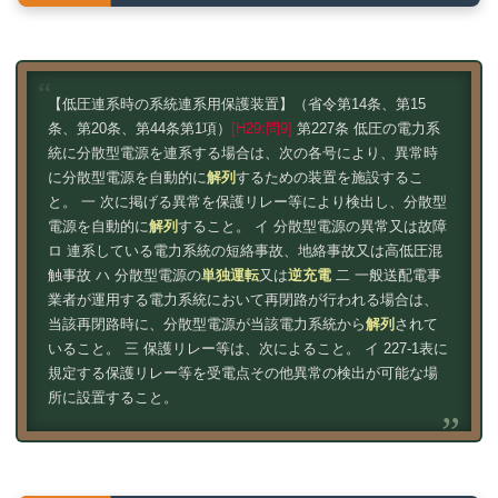
【低圧連系時の系統連系用保護装置】（省令第14条、第15
条、第20条、第44条第1項）
[H29:問9]
第227条 低圧の電力系
統に分散型電源を連系する場合は、次の各号により、異常時
に分散型電源を自動的に
解列
するための装置を施設するこ
と。 一 次に掲げる異常を保護リレー等により検出し、分散型
電源を自動的に
解列
すること。 イ 分散型電源の異常又は故障
ロ 連系している電力系統の短絡事故、地絡事故又は高低圧混
触事故 ハ 分散型電源の
単独運転
又は
逆充電
二 一般送配電事
業者が運用する電力系統において再閉路が行われる場合は、
当該再閉路時に、分散型電源が当該電力系統から
解列
されて
いること。 三 保護リレー等は、次によること。 イ 227-1表に
規定する保護リレー等を受電点その他異常の検出が可能な場
所に設置すること。