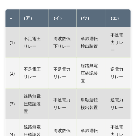
–
(ア)
(イ)
(ウ)
(エ)
不足電
不足電圧
周波数低
単独運転
(1)
力リレ
リレー
下リレー
検出装置
ー
線路無電
不足電圧
不足電力
逆電力
(2)
圧確認装
リレー
リレー
リレー
置
線路無電
不足電力
単独運転
逆電力
(3)
圧確認装
リレー
検出装置
リレー
置
線路無電
不足電
周波数低
単独運転
(4)
圧確認装
力リレ