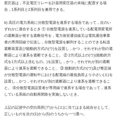
変圧器は，不足電圧リレーを計器用変圧器の末端に配置する場
合，1系列目と2系列目を兼用できる。
b) 高圧の電力系統に分散型電源を連系する場合であって，次のい
ずれかに適合するとき ① 分散型電源を連系している配電用変電所
の遮断器が発する遮断信号を，電力保安通信線又は電気通信事業
者の専用回線で伝送し，分散型電源を解列することのできる転送
遮断装置及び能動的方式の(ウ)を設置し，かつ，それぞれが別の遮
断器により連系を遮断できること。 ② 2方式以上の(ウ)(能動的方
式を1方式以上含むもの。)を設置し，かつ，それぞれが別の遮断
器により連系を遮断できること。 ③ 能動的方式の(ウ)及び整定値
が分散型電源の運転中における配電線の最低負荷より小さい(エ)を
設置し，かつ，それぞれが別の遮断器により連系を遮断できるこ
と。 ④分散型電源設置者が専用線で連系する場合であって，連系
している系統の自動再閉路を実施しないとき。
上記の記述中の空白箇所(ア)から(エ)に当てはまる組合せとして、
正しいものを次の(1)から(5)のうちから一つ選べ。