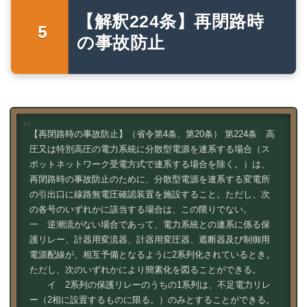
【解釈224条】再閉路時
の事故防止
【再閉路時の事故防止】（省令第4条、第20条） 第224条 高
圧又は特別高圧の電力系統に分散型電源を連系する場合（ス
ポットネットワーク受電方式で連系する場合を除く。）は、
再閉路時の事故防止のために、分散型電源を連系する変電所
の引出口に線路無電圧確認装置を施設すること。ただし、次
の各号のいずれかに該当する場合は、この限りでない。
一 逆潮流がない場合であって、電力系統との連系に係る保
護リレー、計器用変流器、計器用変圧器、遮断器及び制御用
電源配線が、相互予備となるように2系列化されているとき。
ただし、次のいずれかにより簡素化を図ることができる。
イ 2系列の保護リレーのうちの1系列は、不足電力リレ
ー（2相に設置するものに限る。）のみとすることができる。