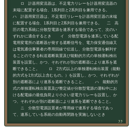
ロ 計器用変流器は、不足電力リレーを計器用変流器の
末端に配置する場合、1系列目と2系列目を兼用できる。
ハ 計器用変圧器は、不足電圧リレーを計器用変圧器の末端
に配置する場合、1系列目と2系列目を兼用できる。 二 高
圧の電力系統に分散型電源を連系する場合であって、次のい
ずれかに適合するとき イ 分散型電源を連系している配
電用変電所の遮断器が発する遮断信号を、電力保安通信線又
は電気通信事業者の専用回線で伝送し、分散型電源を解列す
ることのできる転送遮断装置及び能動的方式の単独運転検出
装置を設置し、かつ、それぞれが別の遮断器により連系を遮
断できること。 ロ 2方式以上の単独運転検出装置（能動
的方式を1方式以上含むもの。）を設置し、かつ、それぞれが
別の遮断器により連系を遮断できること。 ハ 能動的方
式の単独運転検出装置及び整定値が分散型電源の運転中にお
ける配電線の最低負荷より小さい逆電力リレーを設置し、か
つ、それぞれが別の遮断器により連系を遮断できること。
ニ 分散型電源設置者が専用線で連系する場合であっ
て、連系している系統の自動再閉路を実施しないとき