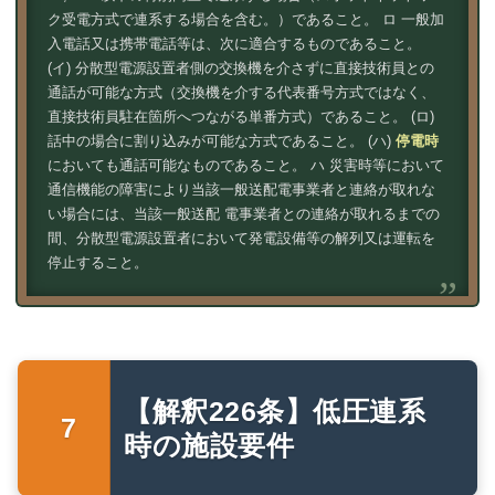
ク受電方式で連系する場合を含む。）であること。 ロ 一般加
入電話又は携帯電話等は、次に適合するものであること。
(イ) 分散型電源設置者側の交換機を介さずに直接技術員との
通話が可能な方式（交換機を介する代表番号方式ではなく、
直接技術員駐在箇所へつながる単番方式）であること。 (ロ)
話中の場合に割り込みが可能な方式であること。 (ハ)
停電時
においても通話可能なものであること。 ハ 災害時等において
通信機能の障害により当該一般送配電事業者と連絡が取れな
い場合には、当該一般送配 電事業者との連絡が取れるまでの
間、分散型電源設置者において発電設備等の解列又は運転を
停止すること。
【解釈226条】低圧連系
時の施設要件