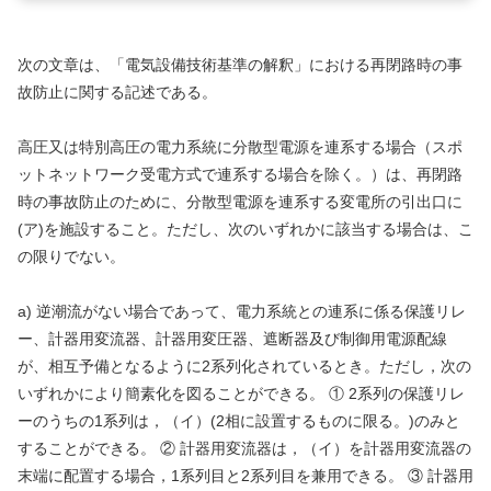
次の文章は、「電気設備技術基準の解釈」における再閉路時の事
故防止に関する記述である。
高圧又は特別高圧の電力系統に分散型電源を連系する場合（スポ
ットネットワーク受電方式で連系する場合を除く。）は、再閉路
時の事故防止のために、分散型電源を連系する変電所の引出口に
(ア)を施設すること。ただし、次のいずれかに該当する場合は、こ
の限りでない。
a) 逆潮流がない場合であって、電力系統との連系に係る保護リレ
ー、計器用変流器、計器用変圧器、遮断器及び制御用電源配線
が、相互予備となるように2系列化されているとき。ただし，次の
いずれかにより簡素化を図ることができる。 ① 2系列の保護リレ
ーのうちの1系列は，（イ）(2相に設置するものに限る。)のみと
することができる。 ② 計器用変流器は，（イ）を計器用変流器の
末端に配置する場合，1系列目と2系列目を兼用できる。 ③ 計器用