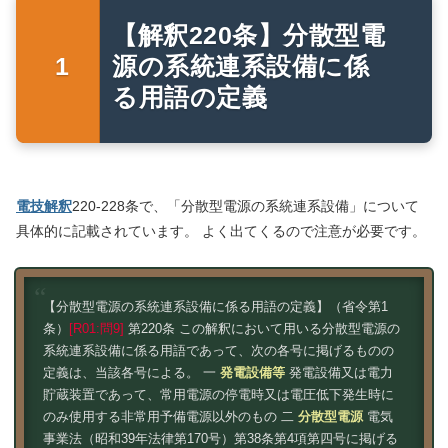
【解釈220条】分散型電
源の系統連系設備に係
る用語の定義
電技解釈
220-228条で、「分散型電源の系統連系設備」について
具体的に記載されています。 よく出てくるので注意が必要です。
【分散型電源の系統連系設備に係る用語の定義】（省令第1
条）
[R01:問9]
第220条 この解釈において用いる分散型電源の
系統連系設備に係る用語であって、次の各号に掲げるものの
定義は、当該各号による。 一
発電設備等
発電設備又は電力
貯蔵装置であって、常用電源の停電時又は電圧低下発生時に
のみ使用する非常用予備電源以外のもの 二
分散型電源
電気
事業法（昭和39年法律第170号）第38条第4項第四号に掲げる