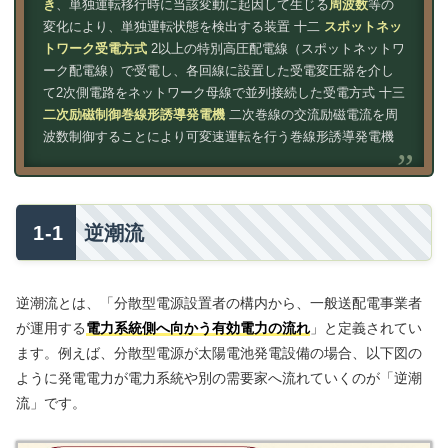
き
、単独運転移行時に当該変動に起因して生じる
周波数
等の
変化により、単独運転状態を検出する装置 十二
スポットネッ
トワーク受電方式
2以上の特別高圧配電線（スポットネットワ
ーク配電線）で受電し、各回線に設置した受電変圧器を介し
て2次側電路をネットワーク母線で並列接続した受電方式 十三
二次励磁制御巻線形誘導発電機
二次巻線の交流励磁電流を周
波数制御することにより可変速運転を行う巻線形誘導発電機
逆潮流
逆潮流とは、「分散型電源設置者の構内から、一般送配電事業者
が運用する
電力系統側へ向かう有効電力の流れ
」と定義されてい
ます。例えば、分散型電源が太陽電池発電設備の場合、以下図の
ように発電電力が電力系統や別の需要家へ流れていくのが「逆潮
流」です。