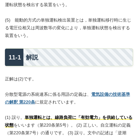
運転状態を検出する装置をいう。
(5) 能動的方式の単独運転検出装置とは，単独運転移行時に生じ
る電圧位相又は周波数等の変化により，単独運転状態を検出する
装置をいう。
解説
正解は(2)です。
分散型電源の系統連系に係る用語の定義は、
電気設備の技術基準
の解釈 第220条
に規定されています。
(1) 誤り。
単独運転とは、線路負荷に「有効電力」を供給している
状態
をいいます（第220条第5号）。 (2) 正しい。自立運転の定義
（第220条第7号）の通りです。 (3) 誤り。文中の記述は「逆潮