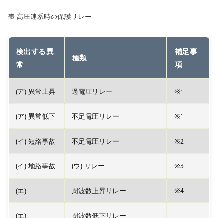
表 高圧連系時の保護リレー
検出する異
補足事
種類
常
項
(ア) 異常上昇
過電圧リレー
※1
(ア) 異常低下
不足電圧リレー
※1
(イ) 短絡事故
不足電圧リレー
※2
(イ) 地絡事故
(ウ) リレー
※3
(エ)
周波数上昇リレー
※4
(エ)
周波数低下リレー