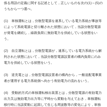
係る用語の定義に関する記述として，正しいものを次の(1)～(5)の
うちから一つ選べ。
(1) 単独運転とは，分散型電源を連系している電力系統が事故等
によって系統電源と切り離された状態において，当該分散型電源
が発電を継続し，線路負荷に無効電力を供給している状態をい
う。
(2) 自立運転とは，分散型電源が，連系している電力系統から解
列された状態において，当該分散型電源設置者の構内負荷にのみ
電力を供給している状態をいう。
(3) 逆充電とは，分散型電源設置者の構内から，一般送配電事業
者が運用する電力系統側へ向かう有効電力の流れをいう。
(4) 受動的方式の単独運転検出装置とは，分散型電源の有効電力
出力又は無効電力出力等に平時から変動を与えておき，単独運転
移行時に当該変動に起因して生じる周波数等の変化により，単独