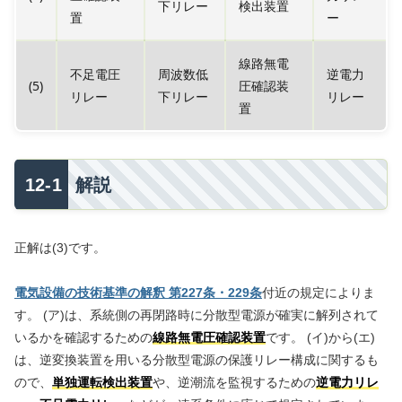
下リレー
検出装置
置
ー
線路無電
不足電圧
周波数低
逆電力
(5)
圧確認装
リレー
下リレー
リレー
置
解説
正解は(3)です。
電気設備の技術基準の解釈 第227条・229条
付近の規定によりま
す。 (ア)は、系統側の再閉路時に分散型電源が確実に解列されて
いるかを確認するための
線路無電圧確認装置
です。 (イ)から(エ)
は、逆変換装置を用いる分散型電源の保護リレー構成に関するも
ので、
単独運転検出装置
や、逆潮流を監視するための
逆電力リレ