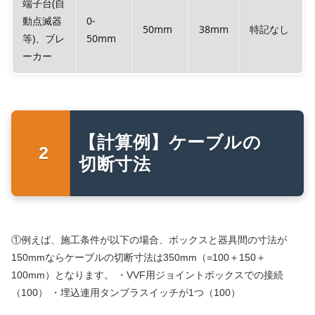
端子台(自
動点滅器
0-
50mm
38mm
特記なし
等)、ブレ
50mm
ーカー
【計算例】ケーブルの
切断寸法
①例えば、施工条件が以下の場合、ボックスと器具間の寸法が
150mmならケーブルの切断寸法は350mm（=100＋150＋
100mm）となります。 ・VVF用ジョイントボックスでの接続
（100） ・埋込連用タンブラスイッチが1つ（100）