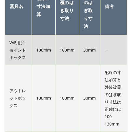
覆のは
のは
器具名
寸法加
備考
ぎ取り
ぎ取
算
寸法
り寸
法
VVF用ジ
ョイント
100mm
100mm
30mm
ー
ボックス
配線の寸
法加算と
外装被覆
アウトレ
のはぎ取
ットボッ
100mm
100mm
30mm
り寸法は
クス
正確には
100-
130mm