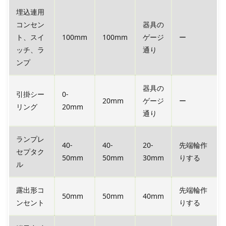
埋込連用
コンセン
器具の
ト、スイ
100mm
100mm
ゲージ
ー
ッチ、ラ
通り
ンプ
器具の
引掛シー
0-
20mm
ゲージ
ー
リング
20mm
通り
ランプレ
40-
40-
20-
先端輪作
セプタク
50mm
50mm
30mm
りする
ル
露出形コ
先端輪作
50mm
50mm
40mm
ンセント
りする